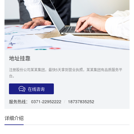
地址挂靠
注册股份公司某某集团，最快5天拿到营业执照，某某集团有品质服务平
台。
在线咨询
服务热线： 0371-22952222
/
18737835252
详细介绍