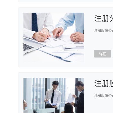
注册
注册股份公
详细
注册
注册股份公