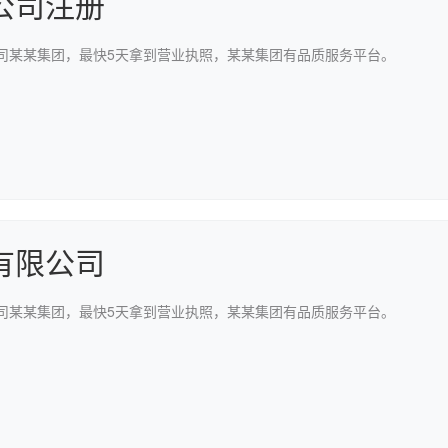
公司注册
司某某集团，最快5天拿到营业执照，某某集团有品质服务平台。
有限公司
司某某集团，最快5天拿到营业执照，某某集团有品质服务平台。