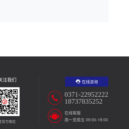
关注我们
在线咨询
0371-22952222
18737835252
在线客服
周一至周五 09:00-18:00
注官方微信