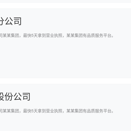
分公司
司某某集团，最快5天拿到营业执照，某某集团有品质服务平台。
股份公司
司某某集团，最快5天拿到营业执照，某某集团有品质服务平台。