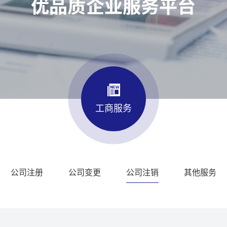
工商服务
公司注册
公司变更
公司注销
其他服务