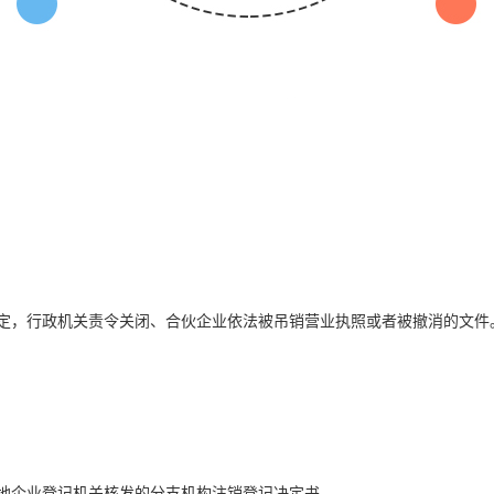
定，行政机关责令关闭、合伙企业依法被吊销营业执照或者被撤消的文件
地企业登记机关核发的分支机构注销登记决定书。