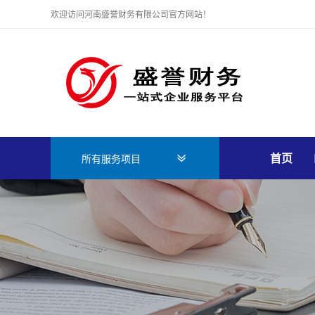
欢迎访问河南盛誉财务有限公司官方网站！
首页
所有服务项目