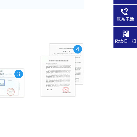
联系电话
微信扫一扫